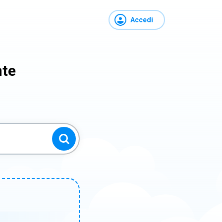
Accedi
nte