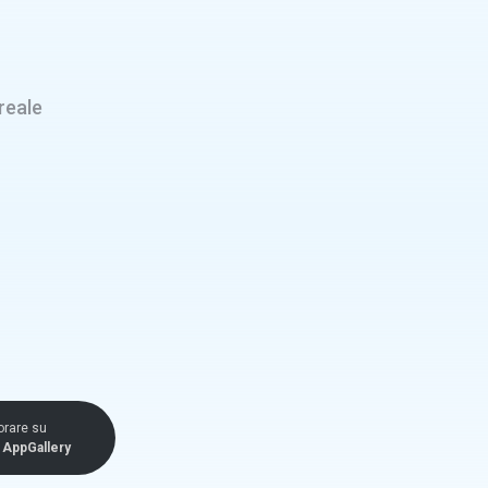
reale
orare su
AppGallery