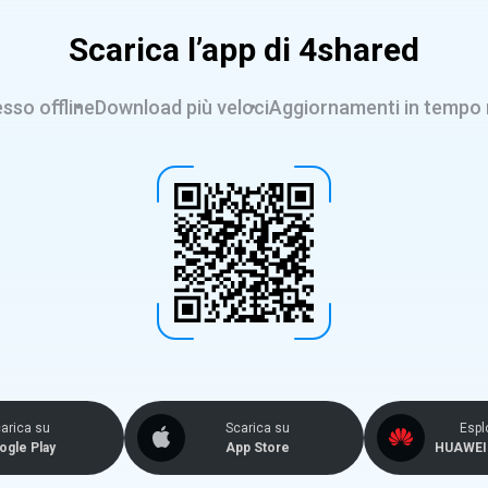
Scarica l’app di 4shared
sso offline
Download più veloci
Aggiornamenti in tempo 
arica su
Scarica su
Espl
ogle Play
App Store
HUAWEI 