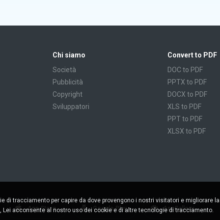
Chi siamo
Convert to PDF
Società
DOC to PDF
Pubblicità
PPTX to PDF
Copyright
DOCX to PDF
Sviluppatori
XLS to PDF
PPT to PDF
XLSX to PDF
CBR to PDF
TXT to PDF
PPS to PDF
RTF to PDF
CBZ to PDF
ie di tracciamento per capire da dove provengono i nostri visitatori e migliorare l
FB2 to PDF
App Store
Google Play
AppGallery
, Lei acconsente al nostro uso dei cookie e di altre tecnologie di tracciamento.
EPUB to PDF