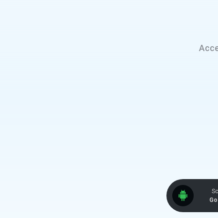
Acce
Sc
Go